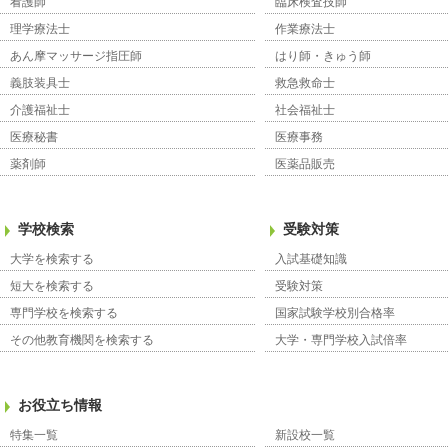
看護師
臨床検査技師
理学療法士
作業療法士
あん摩マッサージ指圧師
はり師・きゅう師
義肢装具士
救急救命士
介護福祉士
社会福祉士
医療秘書
医療事務
薬剤師
医薬品販売
学校検索
受験対策
大学を検索する
入試基礎知識
短大を検索する
受験対策
専門学校を検索する
国家試験学校別合格率
その他教育機関を検索する
大学・専門学校入試倍率
お役立ち情報
特集一覧
新設校一覧