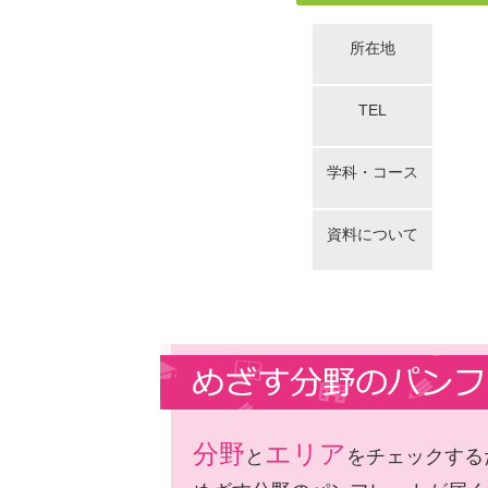
所在地
TEL
学科・コース
資料について
分野
エリア
と
をチェックする