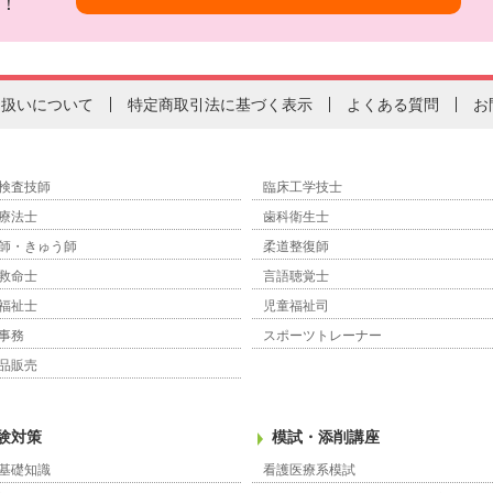
！
り扱いについて
特定商取引法に基づく表示
よくある質問
お
検査技師
臨床工学技士
療法士
歯科衛生士
師・きゅう師
柔道整復師
救命士
言語聴覚士
福祉士
児童福祉司
事務
スポーツトレーナー
品販売
験対策
模試・添削講座
基礎知識
看護医療系模試