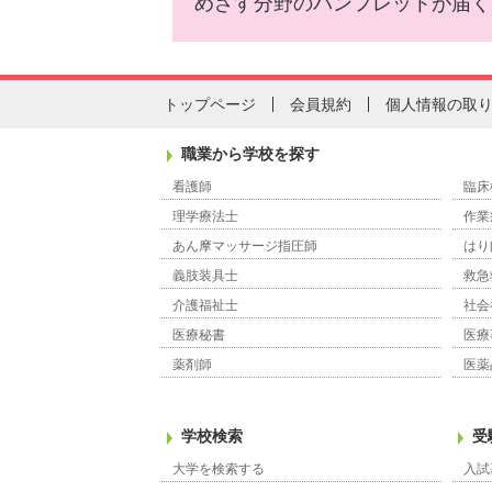
めざす分野のパンフレットが届く
トップページ
会員規約
個人情報の取
職業から学校を探す
看護師
臨床
理学療法士
作業
あん摩マッサージ指圧師
はり
義肢装具士
救急
介護福祉士
社会
医療秘書
医療
薬剤師
医薬
学校検索
受
大学を検索する
入試