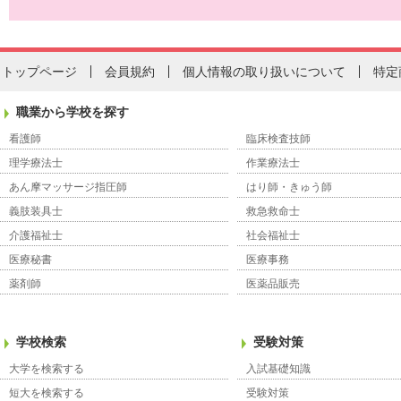
トップページ
会員規約
個人情報の取り扱いについて
特定
職業から学校を探す
看護師
臨床検査技師
理学療法士
作業療法士
あん摩マッサージ指圧師
はり師・きゅう師
義肢装具士
救急救命士
介護福祉士
社会福祉士
医療秘書
医療事務
薬剤師
医薬品販売
学校検索
受験対策
大学を検索する
入試基礎知識
短大を検索する
受験対策