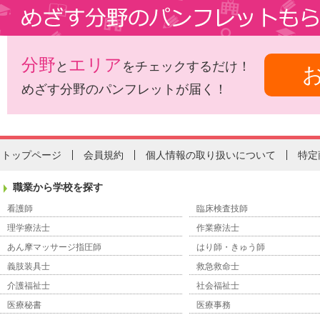
分野
エリア
と
をチェックするだけ！
めざす分野のパンフレットが届く！
トップページ
会員規約
個人情報の取り扱いについて
特定
職業から学校を探す
看護師
臨床検査技師
理学療法士
作業療法士
あん摩マッサージ指圧師
はり師・きゅう師
義肢装具士
救急救命士
介護福祉士
社会福祉士
医療秘書
医療事務