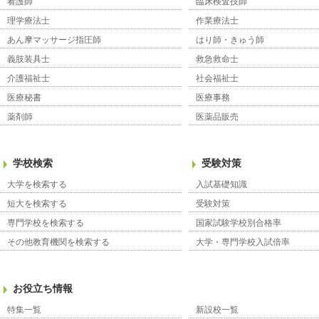
看護師
臨床検査技師
理学療法士
作業療法士
あん摩マッサージ指圧師
はり師・きゅう師
義肢装具士
救急救命士
介護福祉士
社会福祉士
医療秘書
医療事務
薬剤師
医薬品販売
学校検索
受験対策
大学を検索する
入試基礎知識
短大を検索する
受験対策
専門学校を検索する
国家試験学校別合格率
その他教育機関を検索する
大学・専門学校入試倍率
お役立ち情報
特集一覧
新設校一覧