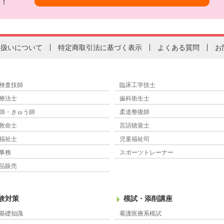
！
り扱いについて
特定商取引法に基づく表示
よくある質問
お
検査技師
臨床工学技士
療法士
歯科衛生士
師・きゅう師
柔道整復師
救命士
言語聴覚士
福祉士
児童福祉司
事務
スポーツトレーナー
品販売
験対策
模試・添削講座
基礎知識
看護医療系模試