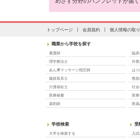
めざす分野のパンフレットが届く
トップページ
会員規約
個人情報の取
職業から学校を探す
看護師
臨床
理学療法士
作業
あん摩マッサージ指圧師
はり
義肢装具士
救急
介護福祉士
社会
医療秘書
医療
薬剤師
医薬
学校検索
受
大学を検索する
入試