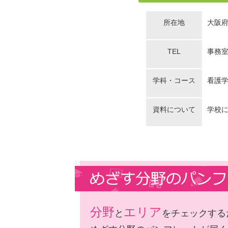
所在地
大阪府
TEL
事務室：
学科・コース
看護学
資料について
学校
分野
エリア
と
をチェックする