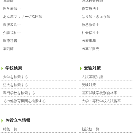
看護師
臨床検査技師
理学療法士
作業療法士
あん摩マッサージ指圧師
はり師・きゅう師
義肢装具士
救急救命士
介護福祉士
社会福祉士
医療秘書
医療事務
薬剤師
医薬品販売
学校検索
受験対策
大学を検索する
入試基礎知識
短大を検索する
受験対策
専門学校を検索する
国家試験学校別合格率
その他教育機関を検索する
大学・専門学校入試倍率
お役立ち情報
特集一覧
新設校一覧