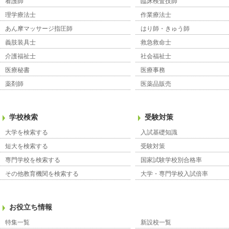
看護師
臨床検査技師
理学療法士
作業療法士
あん摩マッサージ指圧師
はり師・きゅう師
義肢装具士
救急救命士
介護福祉士
社会福祉士
医療秘書
医療事務
薬剤師
医薬品販売
学校検索
受験対策
大学を検索する
入試基礎知識
短大を検索する
受験対策
専門学校を検索する
国家試験学校別合格率
その他教育機関を検索する
大学・専門学校入試倍率
お役立ち情報
特集一覧
新設校一覧