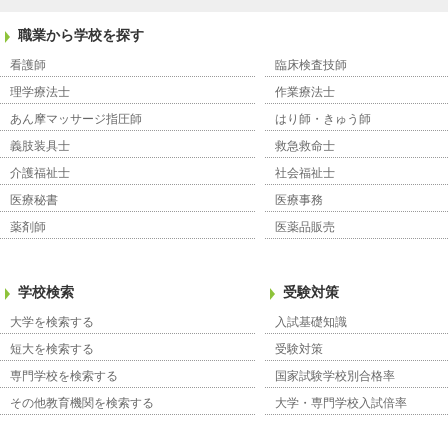
職業から学校を探す
看護師
臨床検査技師
理学療法士
作業療法士
あん摩マッサージ指圧師
はり師・きゅう師
義肢装具士
救急救命士
介護福祉士
社会福祉士
医療秘書
医療事務
薬剤師
医薬品販売
学校検索
受験対策
大学を検索する
入試基礎知識
短大を検索する
受験対策
専門学校を検索する
国家試験学校別合格率
その他教育機関を検索する
大学・専門学校入試倍率