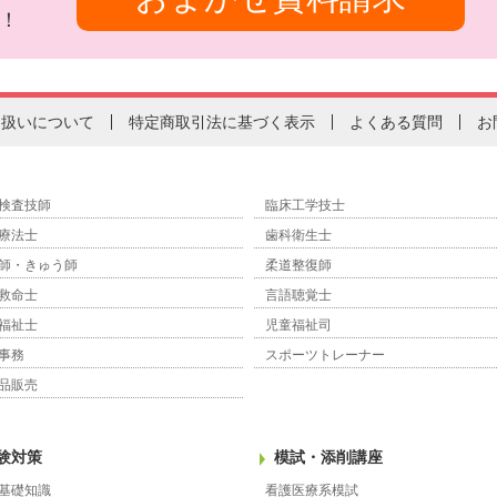
！
り扱いについて
特定商取引法に基づく表示
よくある質問
お
検査技師
臨床工学技士
療法士
歯科衛生士
師・きゅう師
柔道整復師
救命士
言語聴覚士
福祉士
児童福祉司
事務
スポーツトレーナー
品販売
験対策
模試・添削講座
基礎知識
看護医療系模試