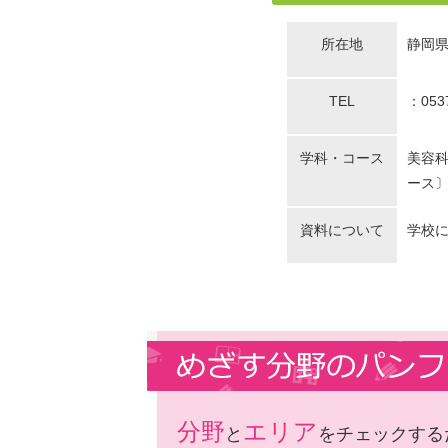
所在地
静岡県
TEL
：0537
学科・コース
美容科
ース
資料について
学校
分野
エリア
と
をチェックする