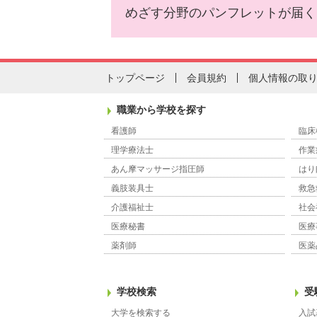
めざす分野のパンフレットが届く
トップページ
会員規約
個人情報の取
職業から学校を探す
看護師
臨床
理学療法士
作業
あん摩マッサージ指圧師
はり
義肢装具士
救急
介護福祉士
社会
医療秘書
医療
薬剤師
医薬
学校検索
受
大学を検索する
入試