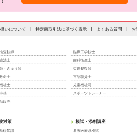
！
り扱いについて
特定商取引法に基づく表示
よくある質問
お
検査技師
臨床工学技士
療法士
歯科衛生士
師・きゅう師
柔道整復師
救命士
言語聴覚士
福祉士
児童福祉司
事務
スポーツトレーナー
品販売
験対策
模試・添削講座
基礎知識
看護医療系模試