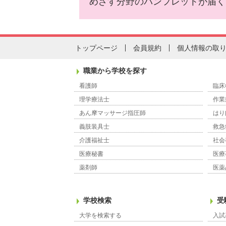
めざす分野のパンフレットが届く
トップページ
会員規約
個人情報の取
職業から学校を探す
看護師
臨床
理学療法士
作業
あん摩マッサージ指圧師
はり
義肢装具士
救急
介護福祉士
社会
医療秘書
医療
薬剤師
医薬
学校検索
受
大学を検索する
入試