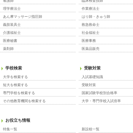
看護師
臨床検査技師
理学療法士
作業療法士
あん摩マッサージ指圧師
はり師・きゅう師
義肢装具士
救急救命士
介護福祉士
社会福祉士
医療秘書
医療事務
薬剤師
医薬品販売
学校検索
受験対策
大学を検索する
入試基礎知識
短大を検索する
受験対策
専門学校を検索する
国家試験学校別合格率
その他教育機関を検索する
大学・専門学校入試倍率
お役立ち情報
特集一覧
新設校一覧