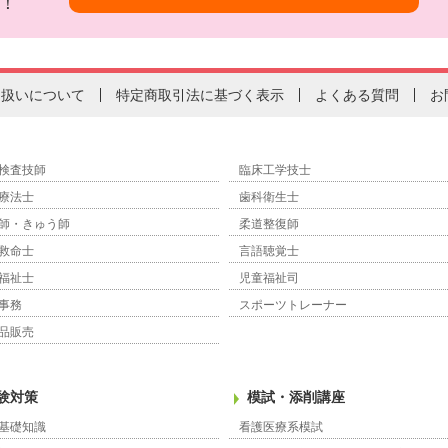
！
り扱いについて
特定商取引法に基づく表示
よくある質問
お
検査技師
臨床工学技士
療法士
歯科衛生士
師・きゅう師
柔道整復師
救命士
言語聴覚士
福祉士
児童福祉司
事務
スポーツトレーナー
品販売
験対策
模試・添削講座
基礎知識
看護医療系模試