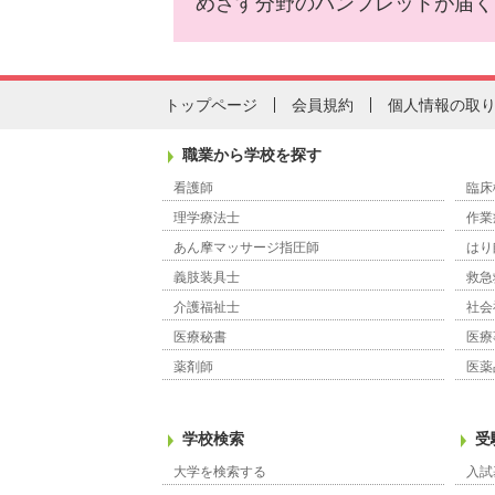
めざす分野のパンフレットが届く
トップページ
会員規約
個人情報の取
職業から学校を探す
看護師
臨床
理学療法士
作業
あん摩マッサージ指圧師
はり
義肢装具士
救急
介護福祉士
社会
医療秘書
医療
薬剤師
医薬
学校検索
受
大学を検索する
入試