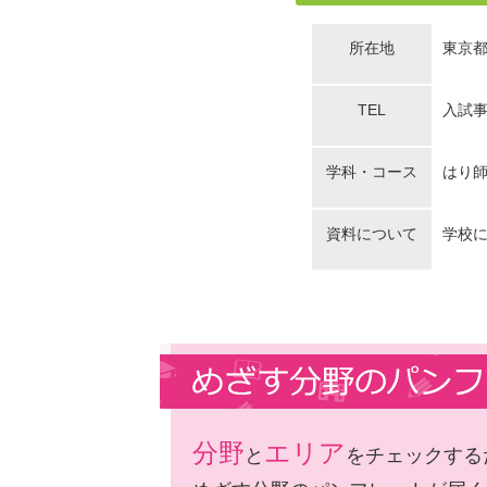
所在地
東京都
TEL
入試事務
学科・コース
はり師
資料について
学校
分野
エリア
と
をチェックする