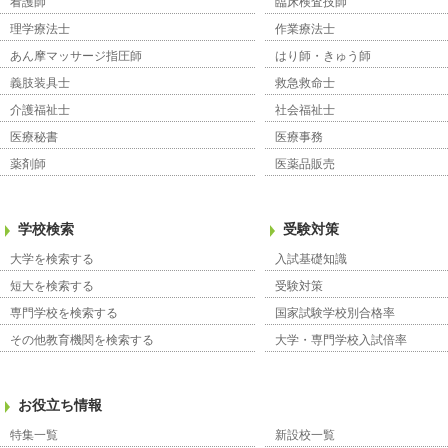
看護師
臨床検査技師
理学療法士
作業療法士
あん摩マッサージ指圧師
はり師・きゅう師
義肢装具士
救急救命士
介護福祉士
社会福祉士
医療秘書
医療事務
薬剤師
医薬品販売
学校検索
受験対策
大学を検索する
入試基礎知識
短大を検索する
受験対策
専門学校を検索する
国家試験学校別合格率
その他教育機関を検索する
大学・専門学校入試倍率
お役立ち情報
特集一覧
新設校一覧