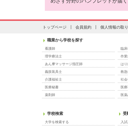
めざす分野のパンフレットが届く
トップページ
会員規約
個人情報の取
職業から学校を探す
看護師
臨床
理学療法士
作業
あん摩マッサージ指圧師
はり
義肢装具士
救急
介護福祉士
社会
医療秘書
医療
薬剤師
医薬
学校検索
受
大学を検索する
入試