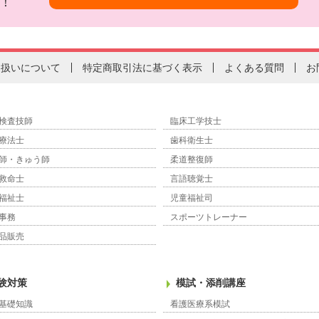
！
り扱いについて
特定商取引法に基づく表示
よくある質問
お
検査技師
臨床工学技士
療法士
歯科衛生士
師・きゅう師
柔道整復師
救命士
言語聴覚士
福祉士
児童福祉司
事務
スポーツトレーナー
品販売
験対策
模試・添削講座
基礎知識
看護医療系模試