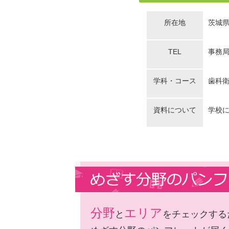
所在地
茨城県
TEL
事務局：
学科・コース
歯科衛
資料について
学校
分野
エリア
と
をチェックする