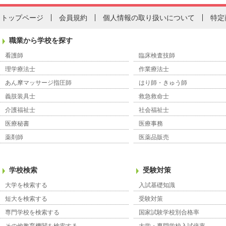
トップページ
会員規約
個人情報の取り扱いについて
特定
職業から学校を探す
看護師
臨床検査技師
理学療法士
作業療法士
あん摩マッサージ指圧師
はり師・きゅう師
義肢装具士
救急救命士
介護福祉士
社会福祉士
医療秘書
医療事務
薬剤師
医薬品販売
学校検索
受験対策
大学を検索する
入試基礎知識
短大を検索する
受験対策
専門学校を検索する
国家試験学校別合格率