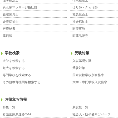
理学療法士
作業療法士
あん摩マッサージ指圧師
はり師・きゅう師
義肢装具士
救急救命士
介護福祉士
社会福祉士
医療秘書
医療事務
薬剤師
医薬品販売
学校検索
受験対策
大学を検索する
入試基礎知識
短大を検索する
受験対策
専門学校を検索する
国家試験学校別合格率
その他教育機関を検索する
大学・専門学校入試倍率
お役立ち情報
特集一覧
新設校一覧
看護医療系進路Q&A
社会人・既卒者向けページ