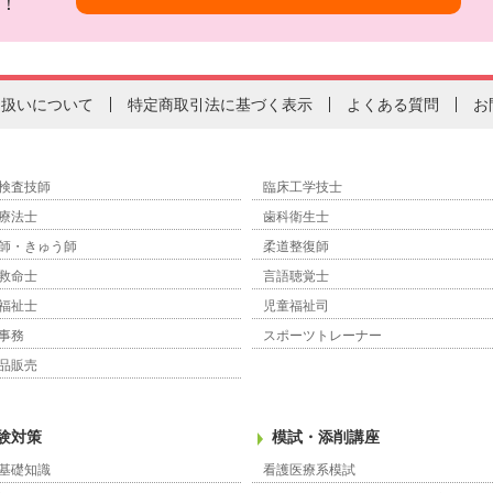
！
り扱いについて
特定商取引法に基づく表示
よくある質問
お
検査技師
臨床工学技士
療法士
歯科衛生士
師・きゅう師
柔道整復師
救命士
言語聴覚士
福祉士
児童福祉司
事務
スポーツトレーナー
品販売
験対策
模試・添削講座
基礎知識
看護医療系模試