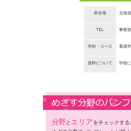
所在地
北海道
TEL
事務室：
学科・コース
看護学
資料について
学校
分野
エリア
と
をチェックする