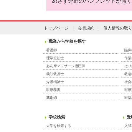
めざす分野のパンフレットが届く
トップページ
会員規約
個人情報の取
職業から学校を探す
看護師
臨床
理学療法士
作業
あん摩マッサージ指圧師
はり
義肢装具士
救急
介護福祉士
社会
医療秘書
医療
薬剤師
医薬
学校検索
受
大学を検索する
入試