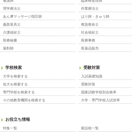
看護師
臨床検査技師
理学療法士
作業療法士
あん摩マッサージ指圧師
はり師・きゅう師
義肢装具士
救急救命士
介護福祉士
社会福祉士
医療秘書
医療事務
薬剤師
医薬品販売
学校検索
受験対策
大学を検索する
入試基礎知識
短大を検索する
受験対策
専門学校を検索する
国家試験学校別合格率
その他教育機関を検索する
大学・専門学校入試倍率
お役立ち情報
特集一覧
新設校一覧