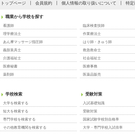
トップページ
会員規約
個人情報の取り扱いについて
特定
職業から学校を探す
看護師
臨床検査技師
理学療法士
作業療法士
あん摩マッサージ指圧師
はり師・きゅう師
義肢装具士
救急救命士
介護福祉士
社会福祉士
医療秘書
医療事務
薬剤師
医薬品販売
学校検索
受験対策
大学を検索する
入試基礎知識
短大を検索する
受験対策
専門学校を検索する
国家試験学校別合格率
その他教育機関を検索する
大学・専門学校入試倍率