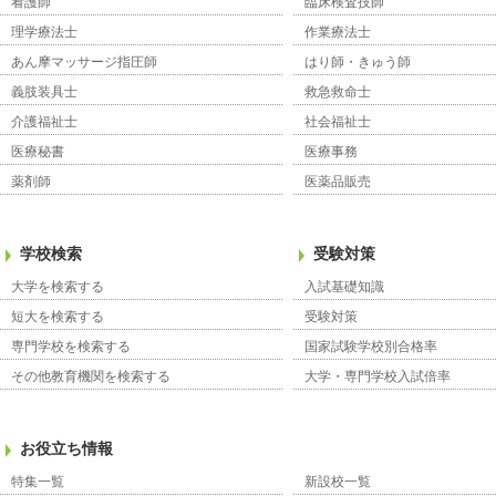
看護師
臨床検査技師
理学療法士
作業療法士
あん摩マッサージ指圧師
はり師・きゅう師
義肢装具士
救急救命士
介護福祉士
社会福祉士
医療秘書
医療事務
薬剤師
医薬品販売
学校検索
受験対策
大学を検索する
入試基礎知識
短大を検索する
受験対策
専門学校を検索する
国家試験学校別合格率
その他教育機関を検索する
大学・専門学校入試倍率
お役立ち情報
特集一覧
新設校一覧