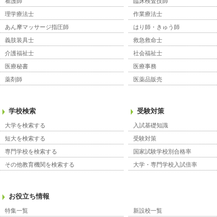
看護師
臨床検査技師
理学療法士
作業療法士
あん摩マッサージ指圧師
はり師・きゅう師
義肢装具士
救急救命士
介護福祉士
社会福祉士
医療秘書
医療事務
薬剤師
医薬品販売
学校検索
受験対策
大学を検索する
入試基礎知識
短大を検索する
受験対策
専門学校を検索する
国家試験学校別合格率
その他教育機関を検索する
大学・専門学校入試倍率
お役立ち情報
特集一覧
新設校一覧