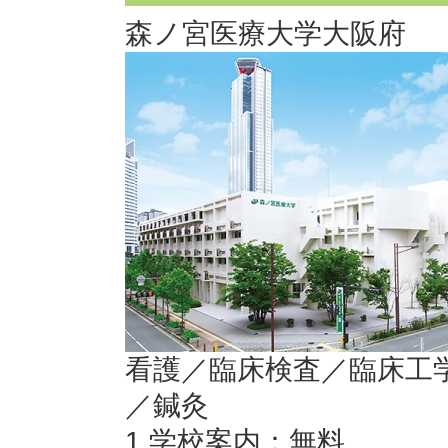
森ノ宮医療大学
大阪府
看護／臨床検査／臨床工
／鍼灸
1.学校案内：無料