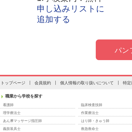
申し込みリストに
追加する
トップページ
会員規約
個人情報の取り扱いについて
特定
職業から学校を探す
看護師
臨床検査技師
理学療法士
作業療法士
あん摩マッサージ指圧師
はり師・きゅう師
義肢装具士
救急救命士