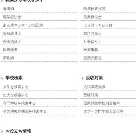
看護師
臨床検査技師
理学療法士
作業療法士
あん摩マッサージ指圧師
はり師・きゅう師
義肢装具士
救急救命士
介護福祉士
社会福祉士
医療秘書
医療事務
薬剤師
医薬品販売
学校検索
受験対策
大学を検索する
入試基礎知識
短大を検索する
受験対策
専門学校を検索する
国家試験学校別合格率
その他教育機関を検索する
大学・専門学校入試倍率
お役立ち情報