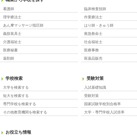
看護師
臨床検査技師
理学療法士
作業療法士
あん摩マッサージ指圧師
はり師・きゅう師
義肢装具士
救急救命士
介護福祉士
社会福祉士
医療秘書
医療事務
薬剤師
医薬品販売
学校検索
受験対策
大学を検索する
入試基礎知識
短大を検索する
受験対策
専門学校を検索する
国家試験学校別合格率
その他教育機関を検索する
大学・専門学校入試倍率
お役立ち情報