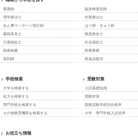
看護師
臨床検査技師
理学療法士
作業療法士
あん摩マッサージ指圧師
はり師・きゅう師
義肢装具士
救急救命士
介護福祉士
社会福祉士
医療秘書
医療事務
薬剤師
医薬品販売
学校検索
受験対策
大学を検索する
入試基礎知識
短大を検索する
受験対策
専門学校を検索する
国家試験学校別合格率
その他教育機関を検索する
大学・専門学校入試倍率
お役立ち情報