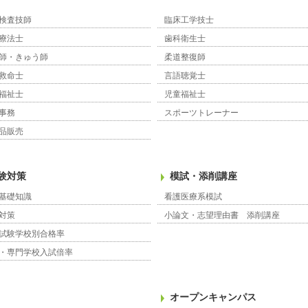
検査技師
臨床工学技士
療法士
歯科衛生士
師・きゅう師
柔道整復師
救命士
言語聴覚士
福祉士
児童福祉士
事務
スポーツトレーナー
品販売
験対策
模試・添削講座
基礎知識
看護医療系模試
対策
小論文・志望理由書 添削講座
試験学校別合格率
・専門学校入試倍率
オープンキャンパス