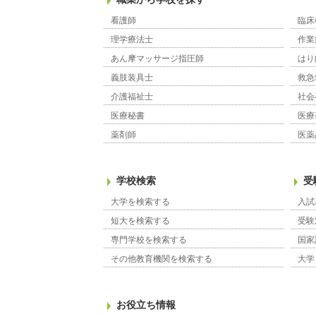
看護師
臨床
理学療法士
作業
あん摩マッサージ指圧師
はり
義肢装具士
救急
介護福祉士
社会
医療秘書
医療
薬剤師
医薬
学校検索
受
大学を検索する
入試
短大を検索する
受験
専門学校を検索する
国家
その他教育機関を検索する
大学
お役立ち情報