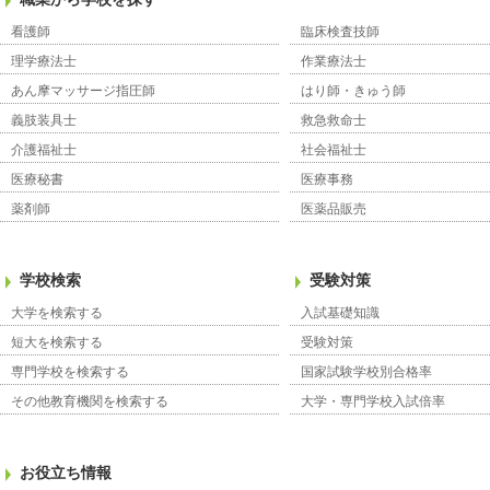
看護師
臨床検査技師
理学療法士
作業療法士
あん摩マッサージ指圧師
はり師・きゅう師
義肢装具士
救急救命士
介護福祉士
社会福祉士
医療秘書
医療事務
薬剤師
医薬品販売
学校検索
受験対策
大学を検索する
入試基礎知識
短大を検索する
受験対策
専門学校を検索する
国家試験学校別合格率
その他教育機関を検索する
大学・専門学校入試倍率
お役立ち情報