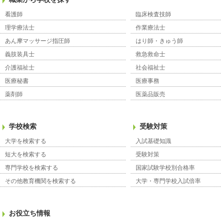
看護師
臨床検査技師
理学療法士
作業療法士
あん摩マッサージ指圧師
はり師・きゅう師
義肢装具士
救急救命士
介護福祉士
社会福祉士
医療秘書
医療事務
薬剤師
医薬品販売
学校検索
受験対策
大学を検索する
入試基礎知識
短大を検索する
受験対策
専門学校を検索する
国家試験学校別合格率
その他教育機関を検索する
大学・専門学校入試倍率
お役立ち情報