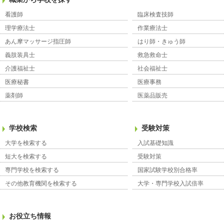
看護師
臨床検査技師
理学療法士
作業療法士
あん摩マッサージ指圧師
はり師・きゅう師
義肢装具士
救急救命士
介護福祉士
社会福祉士
医療秘書
医療事務
薬剤師
医薬品販売
学校検索
受験対策
大学を検索する
入試基礎知識
短大を検索する
受験対策
専門学校を検索する
国家試験学校別合格率
その他教育機関を検索する
大学・専門学校入試倍率
お役立ち情報