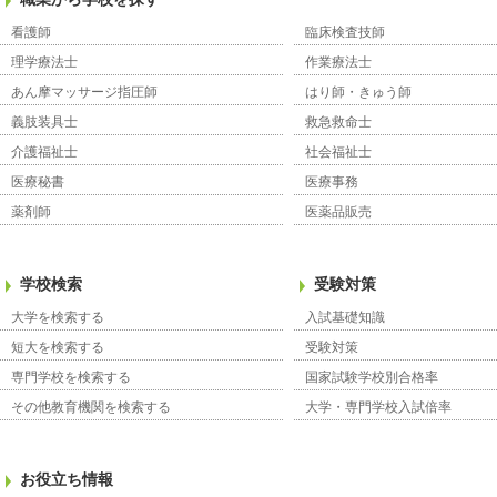
看護師
臨床検査技師
理学療法士
作業療法士
あん摩マッサージ指圧師
はり師・きゅう師
義肢装具士
救急救命士
介護福祉士
社会福祉士
医療秘書
医療事務
薬剤師
医薬品販売
学校検索
受験対策
大学を検索する
入試基礎知識
短大を検索する
受験対策
専門学校を検索する
国家試験学校別合格率
その他教育機関を検索する
大学・専門学校入試倍率
お役立ち情報