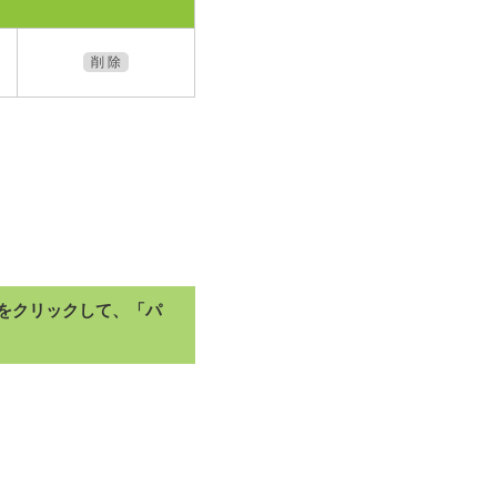
削 除
をクリックして、「パ