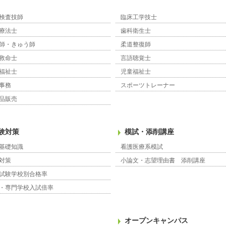
検査技師
臨床工学技士
療法士
歯科衛生士
師・きゅう師
柔道整復師
救命士
言語聴覚士
福祉士
児童福祉士
事務
スポーツトレーナー
品販売
験対策
模試・添削講座
基礎知識
看護医療系模試
対策
小論文・志望理由書 添削講座
試験学校別合格率
・専門学校入試倍率
オープンキャンパス