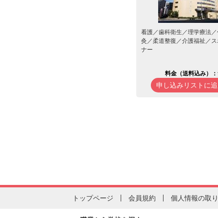
看護／歯科衛生／理学療法／
灸／柔道整復／介護福祉／ス
ナー
料金（送料込み）：
申し込みリストに追
トップページ
会員規約
個人情報の取