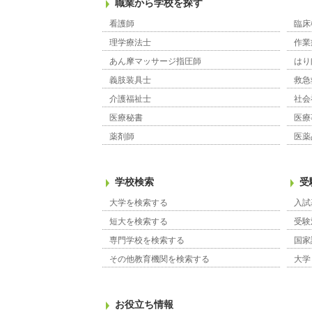
職業から学校を探す
看護師
臨床
理学療法士
作業
あん摩マッサージ指圧師
はり
義肢装具士
救急
介護福祉士
社会
医療秘書
医療
薬剤師
医薬
学校検索
受
大学を検索する
入試
短大を検索する
受験
専門学校を検索する
国家
その他教育機関を検索する
大学
お役立ち情報