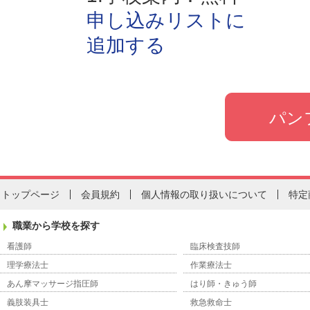
申し込みリストに
追加する
トップページ
会員規約
個人情報の取り扱いについて
特定
職業から学校を探す
看護師
臨床検査技師
理学療法士
作業療法士
あん摩マッサージ指圧師
はり師・きゅう師
義肢装具士
救急救命士