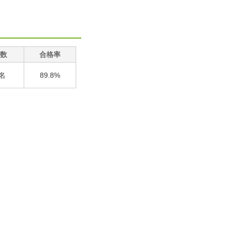
数
合格率
1名
89.8%