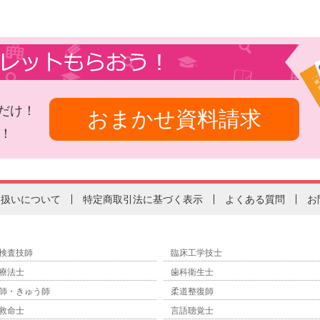
だけ！
おまかせ資料請求
！
り扱いについて
特定商取引法に基づく表示
よくある質問
お
検査技師
臨床工学技士
療法士
歯科衛生士
師・きゅう師
柔道整復師
救命士
言語聴覚士