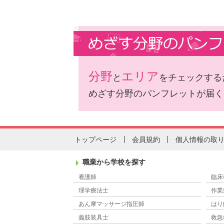
分野
エリア
と
をチェックする
めざす分野のパンフレットが届く
トップページ
会員規約
個人情報の取
職業から学校を探す
看護師
臨床
理学療法士
作業
あん摩マッサージ指圧師
はり
義肢装具士
救急