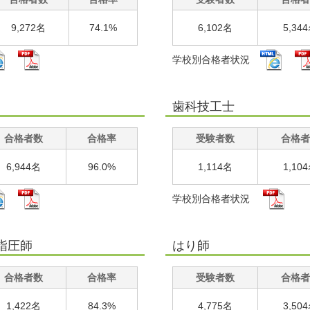
9,272名
74.1%
6,102名
5,34
学校別合格者状況
歯科技工士
合格者数
合格率
受験者数
合格者
6,944名
96.0%
1,114名
1,10
学校別合格者状況
指圧師
はり師
合格者数
合格率
受験者数
合格者
1,422名
84.3%
4,775名
3,50