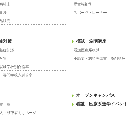
福祉士
児童福祉司
事務
スポーツトレーナー
品販売
験対策
模試・添削講座
基礎知識
看護医療系模試
対策
小論文・志望理由書 添削講座
試験学校別合格率
・専門学校入試倍率
オープンキャンパス
看護・医療系進学イベント
校一覧
人・既卒者向けページ