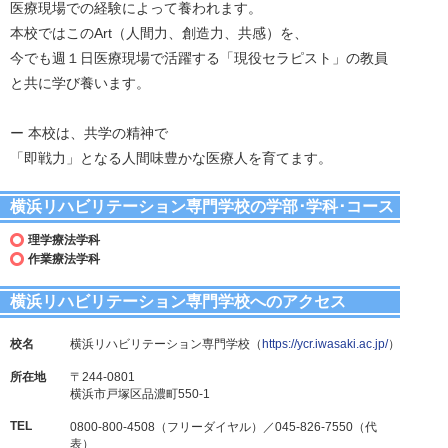
医療現場での経験によって養われます。
本校ではこのArt（人間力、創造力、共感）を、
今でも週１日医療現場で活躍する「現役セラピスト」の教員
と共に学び養います。
ー 本校は、共学の精神で
「即戦力」となる人間味豊かな医療人を育てます。
横浜リハビリテーション専門学校の学部･学科･コース
理学療法学科
作業療法学科
横浜リハビリテーション専門学校へのアクセス
校名
横浜リハビリテーション専門学校（
https://ycr.iwasaki.ac.jp/
）
所在地
〒244-0801
横浜市戸塚区品濃町550-1
TEL
0800-800-4508（フリーダイヤル）／045-826-7550（代
表）