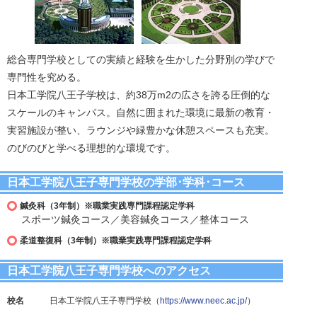
総合専門学校としての実績と経験を生かした分野別の学びで
専門性を究める。
日本工学院八王子学校は、約38万m2の広さを誇る圧倒的な
スケールのキャンパス。自然に囲まれた環境に最新の教育・
実習施設が整い、ラウンジや緑豊かな休憩スペースも充実。
のびのびと学べる理想的な環境です。
日本工学院八王子専門学校の学部･学科･コース
鍼灸科（3年制）※職業実践専門課程認定学科
スポーツ鍼灸コース／美容鍼灸コース／整体コース
柔道整復科（3年制）※職業実践専門課程認定学科
日本工学院八王子専門学校へのアクセス
校名
日本工学院八王子専門学校（
https://www.neec.ac.jp/
）