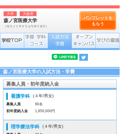
大学
大阪府
パンフレットを
森ノ宮医療大学
もらう
（モリノミヤイリョウダイガク）
森ノ宮医療大学の入試方法・学費
募集人員・初年度納入金
(４年/男女)
看護学科
募集人員
90名
初年度納入金
1,850,000円
(４年/男女)
理学療法学科