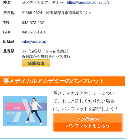
校名
葵メディカルアカデミー（
https://medical.aoi.ac.jp/
）
所在地
〒366-0824 埼玉県深谷市西島町3-14-4
TEL
048-573-9321
FAX
048-572-1910
E-Mail
info@aoi.ac.jp
最寄駅
JR「深谷駅」から徒歩約2分
寄居駅から無料送迎バス運行
葵メディカルアカデミーのパンフレット
葵メディカルアカデミーについ
て、もっと詳しく知りたい場合
は、パンフレットを請求しよう！
この学校の
パンフレットをもらう