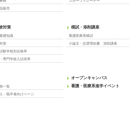
事務
スポーツトレーナー
品販売
験対策
模試・添削講座
基礎知識
看護医療系模試
対策
小論文・志望理由書 添削講座
試験学校別合格率
・専門学校入試倍率
オープンキャンパス
看護・医療系進学イベント
校一覧
人・既卒者向けページ