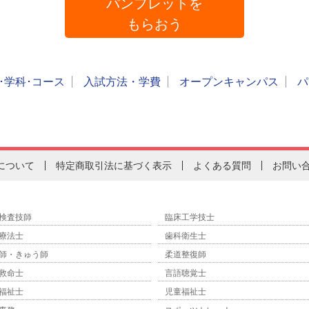
パンフレットを
もらおう
･学科･コース
入試方法・学費
オープンキャンパス
パ
について
特定商取引法に基づく表示
よくある質問
お問い
検査技師
臨床工学技士
療法士
歯科衛生士
師・きゅう師
柔道整復師
救命士
言語聴覚士
福祉士
児童福祉士