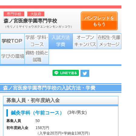
専門学校
大阪府
パンフレットを
森ノ宮医療学園専門学校
もらう
（モリノミヤイリョウガクエンセンモンガッコウ）
森ノ宮医療学園専門学校の入試方法・学費
募集人員・初年度納入金
(3年/男女)
鍼灸学科（午前コース）
募集人員
50
初年度納入金
158万円
（入学金20万円+学納金138万円）