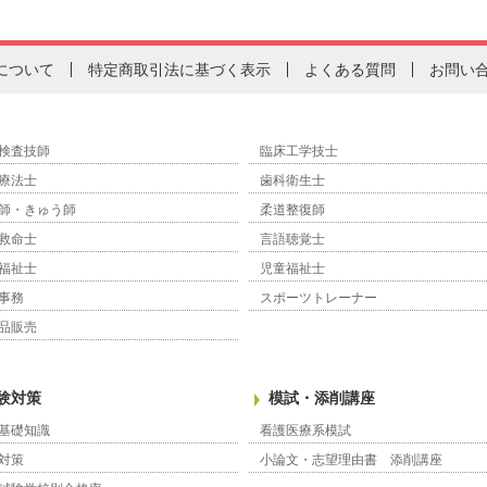
について
特定商取引法に基づく表示
よくある質問
お問い
検査技師
臨床工学技士
療法士
歯科衛生士
師・きゅう師
柔道整復師
救命士
言語聴覚士
福祉士
児童福祉士
事務
スポーツトレーナー
品販売
験対策
模試・添削講座
基礎知識
看護医療系模試
対策
小論文・志望理由書 添削講座