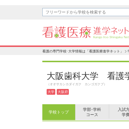
看護の専門学校･大学情報は「看護医療進学ネット」
大阪歯科大学 看護
（オオサカシカダイガク カンゴガクブ）
大学
大阪府
学部･学科
入試
学校トップ
コース
学