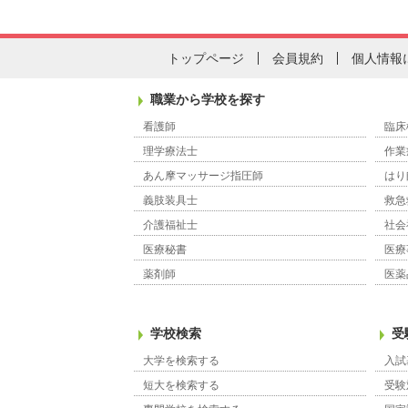
トップページ
会員規約
個人情報
職業から学校を探す
看護師
臨床
理学療法士
作業
あん摩マッサージ指圧師
はり
義肢装具士
救急
介護福祉士
社会
医療秘書
医療
薬剤師
医薬
学校検索
受
大学を検索する
入試
短大を検索する
受験