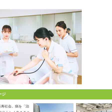
ージ
長寿社会。病を「治