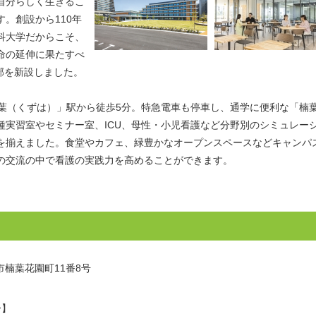
自分らしく生きるこ
。創設から110年
科大学だからこそ、
命の延伸に果たすべ
学部を新設しました。
樟葉（くずは）」駅から徒歩5分。特急電車も停車し、通学に便利な「楠
種実習室やセミナー室、ICU、母性・小児看護など分野別のシミュレー
を揃えました。食堂やカフェ、緑豊かなオープンスペースなどキャンパ
の交流の中で看護の実践力を高めることができます。
方市楠葉花園町11番8号
ー】