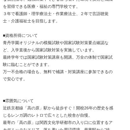
を習得できる医療・福祉の専門学校です。
３年で看護師・理学療法士・作業療法士、２年で言語聴覚
士・介護福祉士を目指します。
■資格所得について
青丹学園オリジナルの模擬試験や国家試験対策要点確認な
ど、入学直後から国家試験対策を実施しています。
最終学年では国家試験対策講座も開講。万全の体制で国家試
験に臨むことができます。
万一不合格の場合も、無料で補講・対策講座に参加できるの
で安心です。
■雰囲気について
近鉄京都線「高の原」駅から徒歩すぐ！開校26年の歴史を感
じるレンガ調のレトロで広々とした校舎が自慢。
最寄の「高の原」は関西文化学研都市の入り口に位置するア
カデミックなエリア。落ち着いた周辺環境、最寄駅から”徒