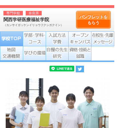
専門学校
奈良県
パンフレットを
関西学研医療福祉学院
もらう
（カンサイガッケンイリョウフクシガクイン）