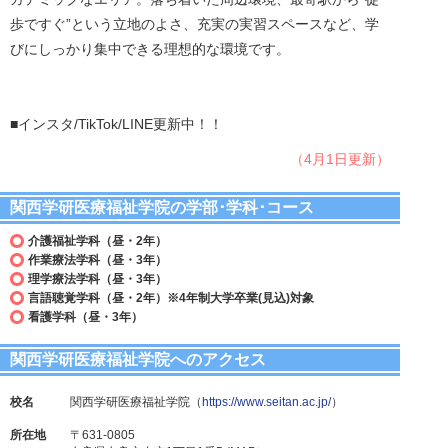
歩ですぐ”という立地のよさ、充実の実習スペースなど、学
びにしっかり集中できる理想的な環境です。
■インスタ/TikTok/LINE更新中！！
（4月1日更新）
関西学研医療福祉学院の学部･学科･コース
介護福祉学科（昼・2年）
作業療法学科（昼・3年）
理学療法学科（昼・3年）
言語聴覚学科（昼・2年）※4年制大学卒業(見込)対象
看護学科（昼・3年）
関西学研医療福祉学院へのアクセス
校名
関西学研医療福祉学院（
https://www.seitan.ac.jp/
）
所在地
〒631-0805