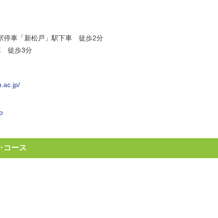
各駅停車「新松戸」駅下車 徒歩2分
 徒歩3分
.ac.jp/
p
･コース