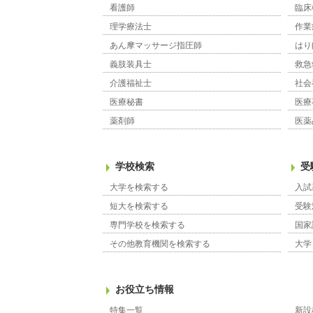
看護師
臨床
理学療法士
作業
あん摩マッサージ指圧師
はり
義肢装具士
救急
介護福祉士
社会
医療秘書
医療
薬剤師
医薬
学校検索
受
大学を検索する
入試
短大を検索する
受験
専門学校を検索する
国家
その他教育機関を検索する
大学
お役立ち情報
特集一覧
新設