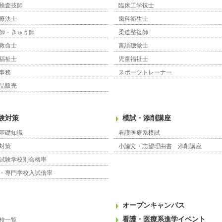
検査技師
臨床工学技士
療法士
歯科衛生士
師・きゅう師
柔道整復師
救命士
言語聴覚士
福祉士
児童福祉士
事務
スポーツトレーナー
品販売
験対策
模試・添削講座
基礎知識
看護医療系模試
対策
小論文・志望理由書 添削講座
試験学校別合格率
・専門学校入試倍率
オープンキャンパス
看護・医療系進学イベント
校一覧