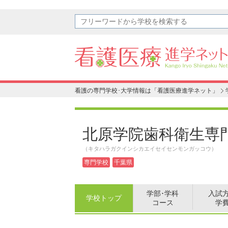
看護の専門学校･大学情報は「看護医療進学ネット」
北原学院歯科衛生専
（キタハラガクインシカエイセイセンモンガッコウ）
専門学校
千葉県
学部･学科
入試
学校トップ
コース
学