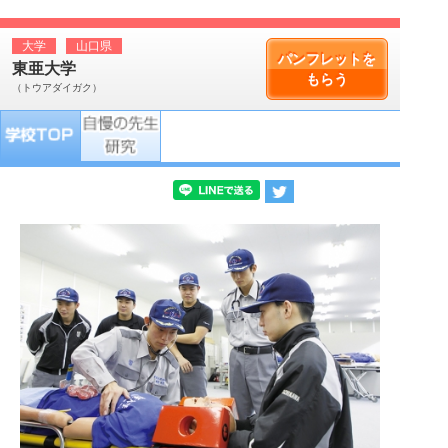
大学
山口県
パンフレットを
東亜大学
もらう
（トウアダイガク）