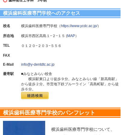
歯科衛生士学科 3年制
横浜歯科医療専門学校へのアクセス
校名
横浜歯科医療専門学校（
https://www.ycdc.ac.jp/
）
所在地
横浜市西区高島１−２−１５ (
MAP
）
TEL
０１２０−２０３−５５６
FAX
E-Mail
info@y-dentdtc.ac.jp
最寄駅
■みなとみらい校舎
横浜駅東口より徒歩９分。みなとみらい線「新高島駅」
から徒歩２分。市営地下鉄ブルーライン「高島町駅」から徒
歩６分。
横浜歯科医療専門学校のパンフレット
横浜歯科医療専門学校について、