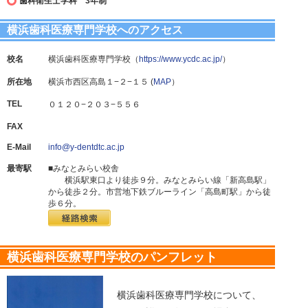
歯科衛生士学科 3年制
横浜歯科医療専門学校へのアクセス
校名
横浜歯科医療専門学校（
https://www.ycdc.ac.jp/
）
所在地
横浜市西区高島１−２−１５ (
MAP
）
TEL
０１２０−２０３−５５６
FAX
E-Mail
info@y-dentdtc.ac.jp
最寄駅
■みなとみらい校舎
横浜駅東口より徒歩９分。みなとみらい線「新高島駅」
から徒歩２分。市営地下鉄ブルーライン「高島町駅」から徒
歩６分。
横浜歯科医療専門学校のパンフレット
横浜歯科医療専門学校について、