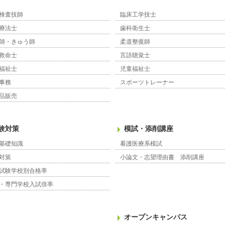
検査技師
臨床工学技士
療法士
歯科衛生士
師・きゅう師
柔道整復師
救命士
言語聴覚士
福祉士
児童福祉士
事務
スポーツトレーナー
品販売
験対策
模試・添削講座
基礎知識
看護医療系模試
対策
小論文・志望理由書 添削講座
試験学校別合格率
・専門学校入試倍率
オープンキャンパス