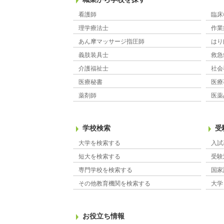
看護師
臨床
理学療法士
作業
あん摩マッサージ指圧師
はり
義肢装具士
救急
介護福祉士
社会
医療秘書
医療
薬剤師
医薬
学校検索
受
大学を検索する
入試
短大を検索する
受験
専門学校を検索する
国家
その他教育機関を検索する
大学
お役立ち情報