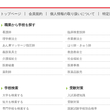
トップページ
会員規約
個人情報の取り扱いについて
特定
職業から学校を探す
看護師
臨床検査技師
理学療法士
作業療法士
あん摩マッサージ指圧師
はり師・きゅう師
義肢装具士
救急救命士
介護福祉士
社会福祉士
医療秘書
医療事務
薬剤師
医薬品販売
学校検索
受験対策
大学を検索する
入試基礎知識
短大を検索する
受験対策
専門学校を検索する
国家試験学校別合格率