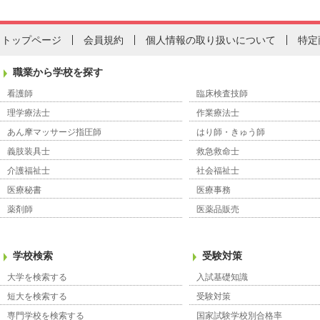
トップページ
会員規約
個人情報の取り扱いについて
特定
職業から学校を探す
看護師
臨床検査技師
理学療法士
作業療法士
あん摩マッサージ指圧師
はり師・きゅう師
義肢装具士
救急救命士
介護福祉士
社会福祉士
医療秘書
医療事務
薬剤師
医薬品販売
学校検索
受験対策
大学を検索する
入試基礎知識
短大を検索する
受験対策
専門学校を検索する
国家試験学校別合格率