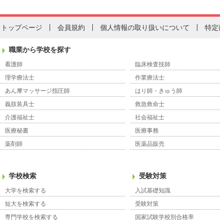
トップページ
会員規約
個人情報の取り扱いについて
特定
職業から学校を探す
看護師
臨床検査技師
理学療法士
作業療法士
あん摩マッサージ指圧師
はり師・きゅう師
義肢装具士
救急救命士
介護福祉士
社会福祉士
医療秘書
医療事務
薬剤師
医薬品販売
学校検索
受験対策
大学を検索する
入試基礎知識
短大を検索する
受験対策
専門学校を検索する
国家試験学校別合格率